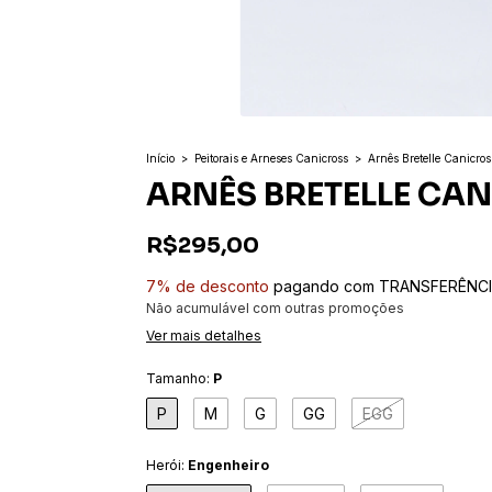
Início
>
Peitorais e Arneses Canicross
>
Arnês Bretelle Canicros
ARNÊS BRETELLE CAN
R$295,00
7% de desconto
pagando com TRANSFERÊNCIA
Não acumulável com outras promoções
Ver mais detalhes
Tamanho:
P
P
M
G
GG
EGG
Herói:
Engenheiro