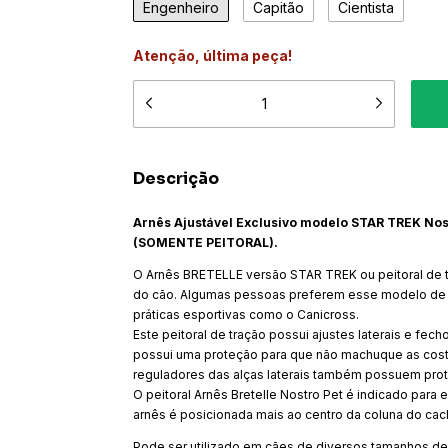
Engenheiro
Capitão
Cientista
Atenção, última peça!
Descrição
Arnês Ajustável Exclusivo modelo STAR TREK Nos
(SOMENTE PEITORAL).
O Arnês BRETELLE versão STAR TREK ou peitoral de t
do cão. Algumas pessoas preferem esse modelo de arn
práticas esportivas como o Canicross.
Este peitoral de tração possui ajustes laterais e fec
possui uma proteção para que não machuque as costa
reguladores das alças laterais também possuem pro
​O peitoral Arnês Bretelle Nostro Pet é indicado para
arnês é posicionada mais ao centro da coluna do cach
Pode ser utilizado em cães de diversos tamanhos d