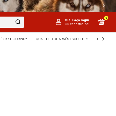
ROS NO CARTÃO DE CRÉDITO
0
Olá!
Faça login
Ou cadastre-se
 É SKATEJORING?
QUAL TIPO DE ARNÊS ESCOLHER?
GUIA DE ME