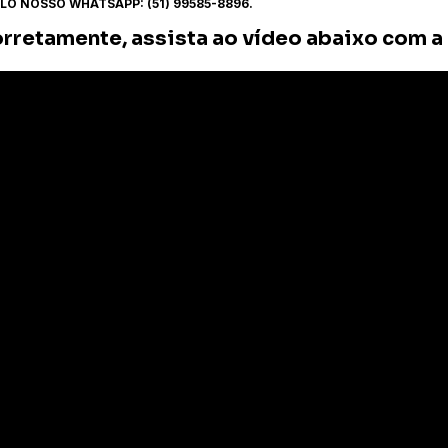
O NOSSO WHATSAPP: (51) 99585-8896.
orretamente, assista ao vídeo abaixo com a