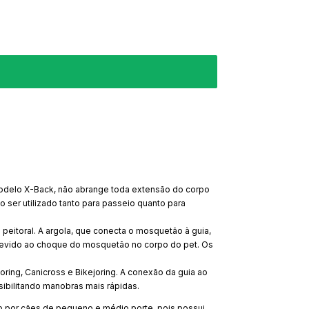
modelo X-Back, não abrange toda extensão do corpo
ser utilizado tanto para passeio quanto para
 peitoral. A argola, que conecta o mosquetão à guia,
 devido ao choque do mosquetão no corpo do pet. Os
oring, Canicross e Bikejoring. A conexão da guia ao
sibilitando manobras mais rápidas.
do por cães de pequeno e médio porte, pois possui