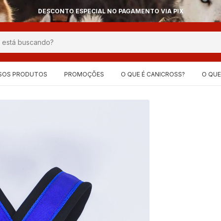
OPÇÕES SEM JU
SOS PRODUTOS
PROMOÇÕES
O QUE É CANICROSS?
O QUE