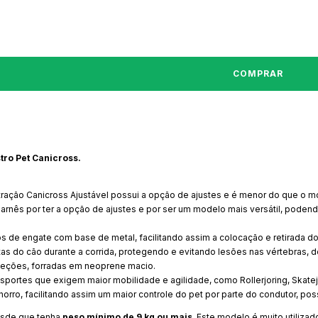
tro Pet Canicross.
ração Canicross Ajustável possui a opção de ajustes e é menor do que o 
ês por ter a opção de ajustes e por ser um modelo mais versátil, podendo 
hos de engate com base de metal, facilitando assim a colocação e retirada do
s do cão durante a corrida, protegendo e evitando lesões nas vértebras,
teções, forradas em neoprene macio.
 esportes que exigem maior mobilidade e agilidade, como Rollerjoring, Skatej
orro, facilitando assim um maior controle do pet por parte do condutor, pos
esde que tenha
peso mínimo de 9 kg ou mais
. Este modelo é muito utiliza