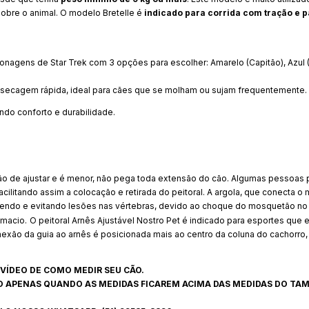
obre o animal. O modelo Bretelle é
indicado para corrida com tração e p
onagens de Star Trek com 3 opções para escolher: Amarelo (Capitão), Azul (
de secagem rápida, ideal para cães que se molham ou sujam frequentemente.
do conforto e durabilidade.
ção de ajustar e é menor, não pega toda extensão do cão. Algumas pessoas 
 facilitando assim a colocação e retirada do peitoral. A argola, que conecta
gendo e evitando lesões nas vértebras, devido ao choque do mosquetão no c
macio.
O peitoral Arnês Ajustável Nostro Pet é indicado para esportes que
conexão da guia ao arnês é posicionada mais ao centro da coluna do cachorro,
VÍDEO DE COMO MEDIR SEU CÃO.
O APENAS QUANDO AS MEDIDAS FICAREM ACIMA DAS MEDIDAS DO TA