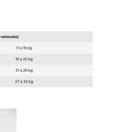
proximado)
11 a 15 kg
16 a 20 kg
21 a 26 kg
27 a 32 kg