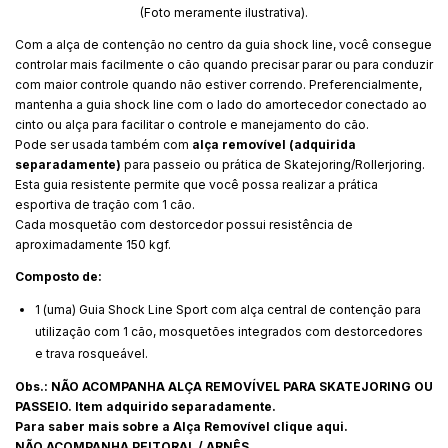
(Foto meramente ilustrativa).
Com a alça de contenção no centro da guia shock line, você consegue
controlar mais facilmente o cão quando precisar parar ou para conduzir
com maior controle quando não estiver correndo. Preferencialmente,
mantenha a guia shock line com o lado do amortecedor conectado ao
cinto ou alça para facilitar o controle e manejamento do cão.
Pode ser usada também com
alça removível (adquirida
separadamente)
para passeio ou prática de Skatejoring/Rollerjoring.
Esta guia resistente permite que você possa realizar a prática
esportiva de tração com 1 cão.
Cada mosquetão com destorcedor possui resistência de
aproximadamente 150 kgf.
Composto de:
1 (uma) Guia Shock Line Sport com alça central de contenção para
utilização com 1 cão, mosquetões integrados com destorcedores
e trava rosqueável.
Obs.: NÃO ACOMPANHA ALÇA REMOVÍVEL PARA SKATEJORING OU
PASSEIO. Item adquirido separadamente.
Para saber mais sobre a Alça Removível
clique aqui.
NÃO ACOMPANHA PEITORAL / ARNÊS.