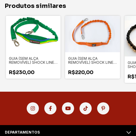
Produtos similares
GUIA (SEM ALÇA
GUIA (SEM ALÇA
REMOVÍVEL) SHOCK LINE
REMOVÍVEL) SHOCK LINE
GUI
PRO - BRASILE
PRO - VITALE
SHO
ALÇ
R$230,00
R$220,00
R$
DEPARTAMENTOS