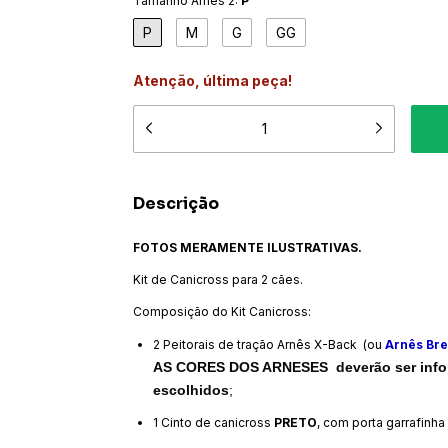
Tamanho Arnês 2:
P
P
M
G
GG
Atenção, última peça!
Descrição
FOTOS MERAMENTE ILUSTRATIVAS.
Kit de Canicross para 2 cães.
Composição do Kit Canicross:
2 Peitorais de tração Arnês X-Back (ou
Arnês Bret
AS CORES DOS ARNESES deverão ser inform
escolhidos
;
1 Cinto de canicross
PRETO
, com porta garrafinha