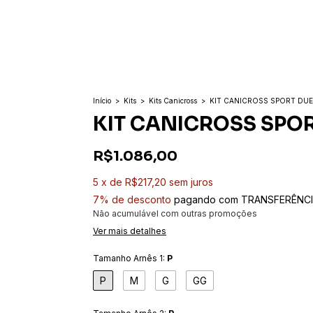
Início
>
Kits
>
Kits Canicross
>
KIT CANICROSS SPORT DU
KIT CANICROSS SPO
R$1.086,00
5
x
de
R$217,20
sem juros
7% de desconto
pagando com TRANSFERÊNCIA
Não acumulável com outras promoções
Ver mais detalhes
Tamanho Arnês 1:
P
P
M
G
GG